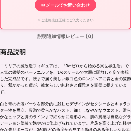
✉ メールでお問い合わせ
※ご連絡先は正確にご入力ください
説明
追加情報
レビュー (0)
商品説明
エミリアの魔改造フィギュアは、『Re:ゼロから始める異世界生活』で
人気の銀髪のハーフエルフを、1/6スケールで大胆に開放した姿で表現
した完成品です。腰まで届く美しい銀白色のロングヘアに青と金の髪飾
り、紫がかった瞳が、彼女らしい純粋さと優雅さを完璧に捉えていま
す。
白と青の衣装パーツを部分的に残したデザインがセクシーさとキャラク
ター性を両立。豊満で柔らかなバスト、細くしなやかなウエスト、滑ら
かなヒップと脚のラインまで細やかに造形され、肌の質感は自然なグラ
デーション塗装で艶やかに仕上げられています。片足を高く上げた軽や
かな走りポーズが、360度どの角度から見ても動きのある美しいシルエ