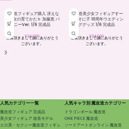
魔改造フィギュア購入 冴えな
魔改造美少女フィギュアすー
い彼女の育てかた♭ 加藤恵 バ
ぱーそに子 10周年ウエディン
ニーVer. 1/6 完成品
ググッズ 1/6 完成品
¥
24,500
¥
24,500
ご覧頂きまして誠にありがとう
ご覧頂きまして誠にありがとう
ございます。
ございます。
人気カテゴリー一覧
人気キャラ別 魔改造カテゴリー
魔改造フィギュア 完成品
ドラゴンボール 魔改造
美少女フィギュア 改造モデル
ONE PIECE 魔改造
エロ系・セクシー魔改造フィギュ
ソードアートオンライン 魔改造