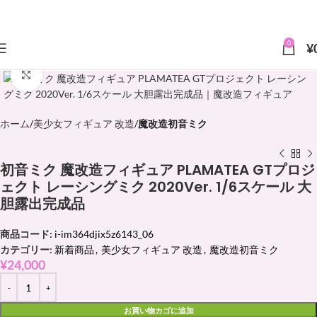
0
¥
クリックで拡大
ホーム
美少女フィギュア 改造
魔改造初音ミク
初音ミク 魔改造フィギュア PLAMATEA GTプロジ
ェクト レーシングミク 2020Ver. 1/6スケール 大
胆露出完成品
商品コード:
i-im364djix5z6143_06
カテゴリー:
新着商品
,
美少女フィギュア 改造
,
魔改造初音ミク
¥
24,000
お買い物カゴに追加