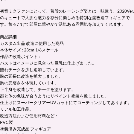
初音ミクファンにとって、普段のレーシング姿とは一味違う、2020Ver.
のキュートで大胆な魅力を存分に楽しめる特別な魔改造フィギュアで
す。飾るだけで部屋に華やかで活気ある雰囲気を加えてくれます。
商品詳細
カスタム出品 改造に使用した商品
本体サイズ : 23cm 1/6スケール
作品の改造ポイント：
バストはイメージに見合った巨乳に仕上げました。
照れチークを少し追加しています。
胸の延長に改造を拡大しました。
胸の完璧さを体現しています。
下半身を改造して、チークを塗ります。
顔と体の色味が合うようにリペイント塗装を致しました。
仕上げにスーパークリアーUVカットにてコーティングしてあります。
リアル加工作品。
改造方法および使用材料など：
PVC製
塗装済み完成品 フィギュア