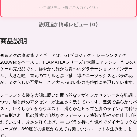
※ご連絡先は正確にご入力ください
説明
追加情報
レビュー (0)
商品説明
初音ミクの魔改造フィギュアは、GTプロジェクト レーシングミク
2020Ver.をベースに、PLAMATEAシリーズで大胆にアレンジした1/6ス
ケール完成品です。鮮やかな緑から青へのグラデーションツインテー
ル、大きな瞳、首元のフリルと黒い袖、緑のニーソックスとバラの花
が、ミクらしい可愛らしさと大人っぽい魅力を絶妙に表現しています。
レーシング衣装を大胆に脱いだ開放的なデザインがセクシーさを強調し
つつ、黒と緑のアクセントが上品さを残しています。豊満で柔らかなバ
スト、細くしなやかなウエスト、滑らかなヒップと脚のラインまで精巧
に造形され、肌の質感は自然なグラデーション塗装で艶やかに仕上げら
れています。片足を軽く上げ、手にバラを持った優雅でダイナミックな
ポーズが、360度どの角度から見ても美しいシルエットを生み出しま
す。