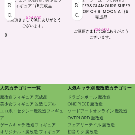
方舟チェン 水着ver. 美少女フ
士セーラームーンEternal
ィギュア 1/6完成品
GLITTER&GLAMOURS SUPER
SAILOR CHIBI MOON A 1/6
完成品
¥
24,500
ご覧頂きまして誠にありがとう
ございます。
¥
24,500
ご覧頂きまして誠にありがとう
ございます。
人気カテゴリー一覧
人気キャラ別 魔改造カテゴリー
魔改造フィギュア 完成品
ドラゴンボール 魔改造
美少女フィギュア 改造モデル
ONE PIECE 魔改造
エロ系・セクシー魔改造フィギュ
ソードアートオンライン 魔改造
ア
OVERLORD 魔改造
ゲームキャラ 改造フィギュア
フェアリーテイル 魔改造
オリジナル・魔改造 フィギュア
初音ミク 魔改造