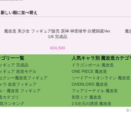
魔改造 美少女 フィギュア販売 原神 神里绫华 白鷺歸庭Ver.
魔
1/6 完成品
¥
24,500
テゴリー一覧
人気キャラ別 魔改造カテゴ
ィギュア 完成品
ドラゴンボール 魔改造
ィギュア 改造モデル
ONE PIECE 魔改造
セクシー魔改造フィギュア
ソードアートオンライン 魔改造
ャラ 改造フィギュア
OVERLORD 魔改造
ル・魔改造 フィギュア
フェアリーテイル 魔改造
造カテゴリ
初音ミク 魔改造
人気ランキング
2.5次元の誘惑 魔改造
©