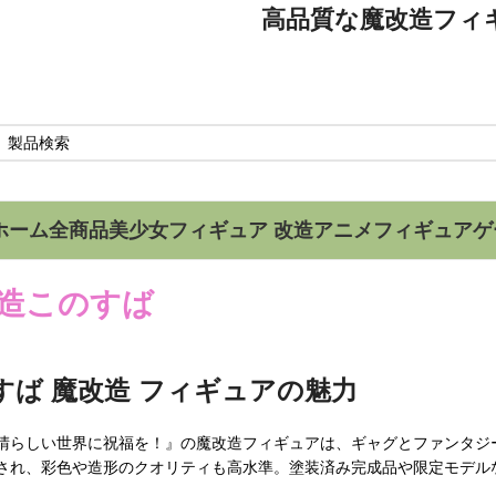
高品質な魔改造フィギュア専門店
ホーム
全商品
美少女フィギュア 改造
アニメフィギュア
ゲ
造このすば
すば 魔改造 フィギュアの魅力
晴らしい世界に祝福を！』の魔改造フィギュアは、ギャグとファンタジ
され、彩色や造形のクオリティも高水準。塗装済み完成品や限定モデル