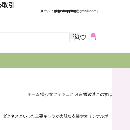
取引
メール：
gkjpshopping@gmail.com
|
0
ホーム
美少女フィギュア 改造
魔改造このすば
、ダクネスといった主要キャラが大胆な衣装やオリジナルポー