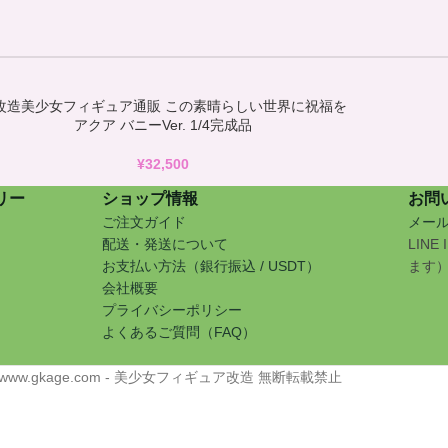
改造美少女フィギュア通販 この素晴らしい世界に祝福を
アクア バニーVer. 1/4完成品
¥
32,500
リー
ショップ情報
お問
ご注文ガイド
メー
配送・発送について
LINE
お支払い方法（銀行振込 / USDT）
ます
会社概要
プライバシーポリシー
よくあるご質問（FAQ）
 www.gkage.com - 美少女フィギュア改造 無断転載禁止