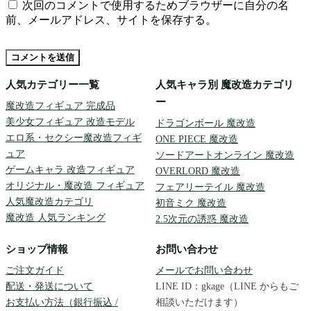
次回のコメントで使用するためブラウザーに自分の名
前、メールアドレス、サイトを保存する。
人気カテゴリー一覧
人気キャラ別 魔改造カテゴリ
ー
魔改造フィギュア 完成品
美少女フィギュア 改造モデル
ドラゴンボール 魔改造
エロ系・セクシー魔改造フィギ
ONE PIECE 魔改造
ュア
ソードアートオンライン 魔改造
ゲームキャラ 改造フィギュア
OVERLORD 魔改造
オリジナル・魔改造 フィギュア
フェアリーテイル 魔改造
人気魔改造カテゴリ
初音ミク 魔改造
魔改造 人気ランキング
2.5次元の誘惑 魔改造
ショップ情報
お問い合わせ
ご注文ガイド
メールでお問い合わせ
配送・発送について
LINE ID：gkage（LINE からもご
お支払い方法（銀行振込 /
相談いただけます）