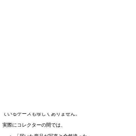
のか徹底解説
近年、「
魔改造フィギュア
」というジャンルは国内外で急激
に人気を集めています。アニメキャラクターやゲームキャラ
クターの造形をさらに大胆にカスタムし、通常版には存在し
ない魅力を引き出した“改造完成品”は、多くのコレクターか
ら高い支持を得ています。
しかし、その一方でAmazon・ヤフオク・海外通販サイトな
どを見ると、相場では考えられないほど安い魔改造フィギュ
アが大量に出回っているのも事実です。
本来、正規フィギュア本体だけでも8,000円〜15,000円以上す
る作品が多い中、なぜ「改造済み完成品」が1万円前後で販
売できるのでしょうか。
しかも、商品画像には大きな黒塗りやモザイク処理がされて
いたり、実物写真が少なかったり、不自然な説明文が使われ
ているケースも珍しくありません。
実際にコレクターの間では、