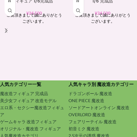
ィギュア 1/6完成品
1/6 完成品
¥
24,500
¥
24,500
ご覧頂きまして誠にありがとう
ご覧頂きまして誠にありがとう
ございます。
ございます。
人気カテゴリー一覧
人気キャラ別 魔改造カテゴリー
魔改造フィギュア 完成品
ドラゴンボール 魔改造
美少女フィギュア 改造モデル
ONE PIECE 魔改造
エロ系・セクシー魔改造フィギュ
ソードアートオンライン 魔改造
ア
OVERLORD 魔改造
ゲームキャラ 改造フィギュア
フェアリーテイル 魔改造
オリジナル・魔改造 フィギュア
初音ミク 魔改造
人気魔改造カテゴリ
2.5次元の誘惑 魔改造