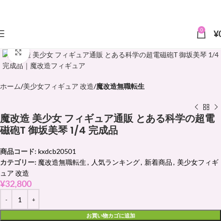
0
¥
クリックで拡大
ホーム
美少女フィギュア 改造
魔改造無職転生
魔改造 美少女 フィギュア通販 とある科学の超電
磁砲T 御坂美琴 1/4 完成品
商品コード:
kxdcb20501
カテゴリー:
魔改造無職転生
,
人気ランキング
,
新着商品
,
美少女フィギ
ュア 改造
¥
32,800
お買い物カゴに追加