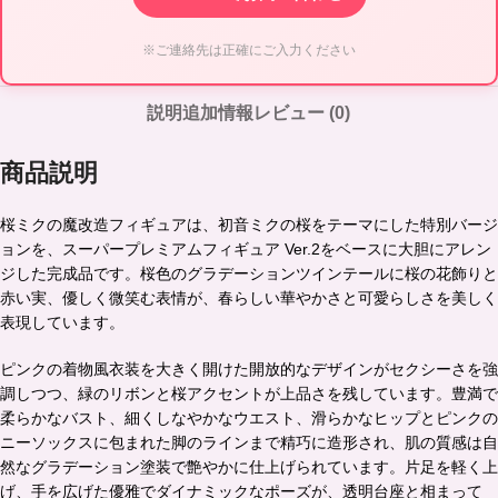
※ご連絡先は正確にご入力ください
説明
追加情報
レビュー (0)
商品説明
桜ミクの魔改造フィギュアは、初音ミクの桜をテーマにした特別バージ
ョンを、スーパープレミアムフィギュア Ver.2をベースに大胆にアレン
ジした完成品です。桜色のグラデーションツインテールに桜の花飾りと
赤い実、優しく微笑む表情が、春らしい華やかさと可愛らしさを美しく
表現しています。
ピンクの着物風衣装を大きく開けた開放的なデザインがセクシーさを強
調しつつ、緑のリボンと桜アクセントが上品さを残しています。豊満で
柔らかなバスト、細くしなやかなウエスト、滑らかなヒップとピンクの
ニーソックスに包まれた脚のラインまで精巧に造形され、肌の質感は自
然なグラデーション塗装で艶やかに仕上げられています。片足を軽く上
げ、手を広げた優雅でダイナミックなポーズが、透明台座と相まって