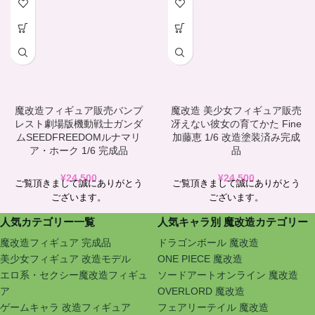
魔改造フィギュア販売バンプ
魔改造 美少女フィギュア販売
レスト劇場版機動戦士ガンダ
冴えない彼女の育てかた Fine
ムSEEDFREEDOMルナマリ
加藤恵 1/6 改造塗装済み完成
ア・ホーク 1/6 完成品
品
¥
24,500
¥
24,500
ご覧頂きまして誠にありがとう
ご覧頂きまして誠にありがとう
ございます。
ございます。
人気カテゴリー一覧
人気キャラ別 魔改造カテゴリー
魔改造フィギュア 完成品
ドラゴンボール 魔改造
美少女フィギュア 改造モデル
ONE PIECE 魔改造
エロ系・セクシー魔改造フィギュ
ソードアートオンライン 魔改造
ア
OVERLORD 魔改造
ゲームキャラ 改造フィギュア
フェアリーテイル 魔改造