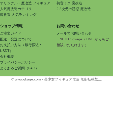
オリジナル・魔改造 フィギュア
初音ミク 魔改造
人気魔改造カテゴリ
2.5次元の誘惑 魔改造
魔改造 人気ランキング
ショップ情報
お問い合わせ
ご注文ガイド
メールでお問い合わせ
配送・発送について
LINE ID：gkage（LINE からもご
お支払い方法（銀行振込 /
相談いただけます）
USDT）
会社概要
プライバシーポリシー
よくあるご質問（FAQ）
© www.gkage.com - 美少女フィギュア改造 無断転載禁止