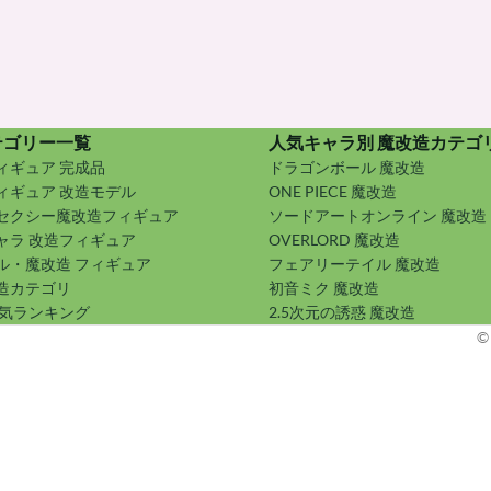
テゴリー一覧
人気キャラ別 魔改造カテゴ
ィギュア 完成品
ドラゴンボール 魔改造
ィギュア 改造モデル
ONE PIECE 魔改造
セクシー魔改造フィギュア
ソードアートオンライン 魔改造
ャラ 改造フィギュア
OVERLORD 魔改造
ル・魔改造 フィギュア
フェアリーテイル 魔改造
造カテゴリ
初音ミク 魔改造
人気ランキング
2.5次元の誘惑 魔改造
©