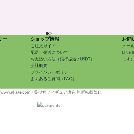
リー
ショップ情報
お問
ご注文ガイド
メー
配送・発送について
LINE
お支払い方法（銀行振込 / USDT）
ます
会社概要
プライバシーポリシー
よくあるご質問（FAQ）
 www.gkage.com - 美少女フィギュア改造 無断転載禁止