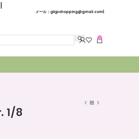
引
メール：
gkjpshopping@gmail.com
|
0
1/8