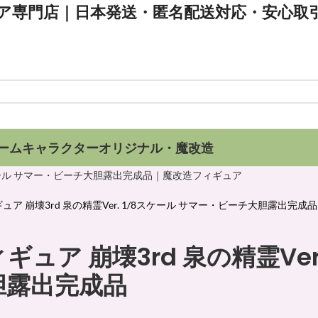
日本発送・匿名配送対応・安心取
ームキャラクター
オリジナル・魔改造
ア 崩壊3rd 泉の精霊Ver. 1/8スケール サマー・ビーチ大胆露出完成品
ア 崩壊3rd 泉の精霊Ver. 
胆露出完成品