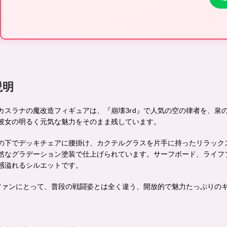
説明
カスラナの魔改造フィギュアは、『崩壊3rd』で人気の空の律者を、
彼女の明るく元気な魅力をそのまま残しています。
の下でデッキチェアに腰掛け、カクテルグラスを片手に持ったリラック
然なグラデーション塗装で仕上げられています。サーフボード、ライフ
感溢れるシルエットです。
dファンにとって、普段の戦闘姿とは全く違う、開放的で魅力たっぷり