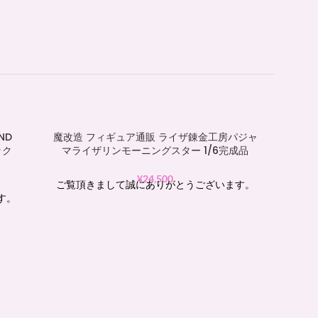
ND
魔改造 フィギュア通販 ライザ錬金工房パジャ
ック
マライザリンモーニングスター 1/6完成品
¥
24,500
ご覧頂きまして誠にありがとうございます。
す。
魔改
ザ・ス