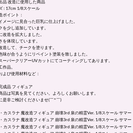
出品 改造に使用した商品
: 17cm 1/8スケール
造ポイント：
イメージに見合った巨乳に仕上げました。
クを少し追加しています。
に改造を拡大しました。
さを体現しています。
改造して、チークを塗ります。
色味が合うようにリペイント塗装を致しました。
スーパークリアーUVカットにてコーティングしてあります。
工作品。
および使用材料など：
完成品 フィギュア
商品は写真を見てください。よろしくお願いします。
に是非ご検討くださいませ(￣^￣)ゞ