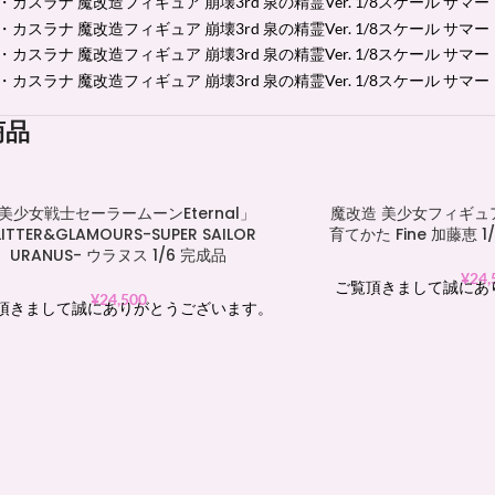
商品
美少女戦士セーラームーンEternal」
魔改造 美少女フィギュ
ITTER&GLAMOURS-SUPER SAILOR
育てかた Fine 加藤恵
URANUS- ウラヌス 1/6 完成品
¥
24,
ご覧頂きまして誠にあ
¥
24,500
頂きまして誠にありがとうございます。